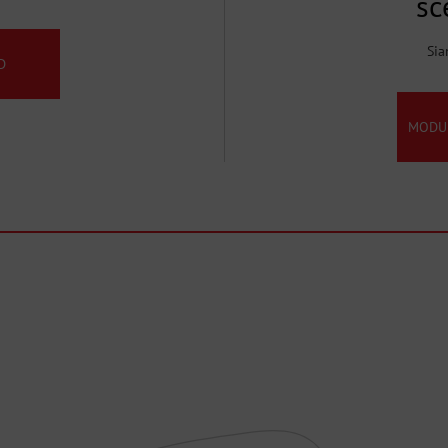
sc
Sia
D
MODUL