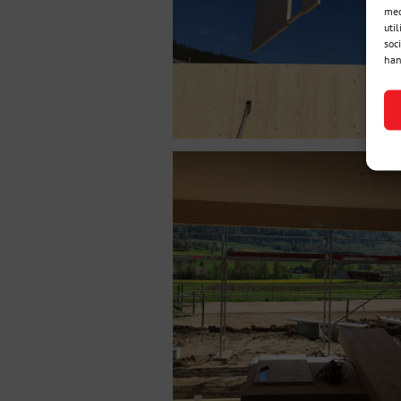
med
util
soc
han