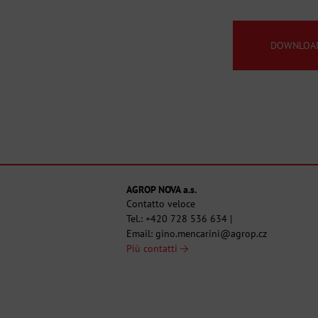
DOWNLOA
AGROP NOVA a.s.
Contatto veloce
Tel.:
+420 728 536 634
|
Email:
gino.mencarini@agrop.cz
Più contatti