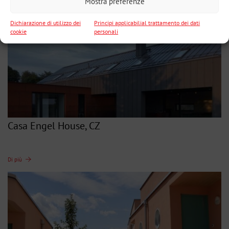
Mostra preferenze
Dichiarazione di utilizzo dei
Principi applicabilial trattamento dei dati
cookie
personali
Casa Engel House, CZ
Di più