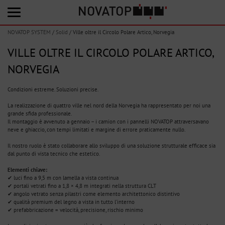
NOVATOP SYSTEM
/
Solid
/
Ville oltre il Circolo Polare Artico, Norvegia
VILLE OLTRE IL CIRCOLO POLARE ARTICO,
NORVEGIA
Condizioni estreme. Soluzioni precise.
La realizzazione di quattro ville nel nord della Norvegia ha rappresentato per noi una
grande sfida professionale.
Il montaggio è avvenuto a gennaio – i camion con i pannelli NOVATOP attraversavano
neve e ghiaccio, con tempi limitati e margine di errore praticamente nullo.
Il nostro ruolo è stato collaborare allo sviluppo di una soluzione strutturale efficace sia
dal punto di vista tecnico che estetico.
Elementi chiave:
✔ luci fino a 9,5 m con lamella a vista continua
✔ portali vetrati fino a 1,8 × 4,8 m integrati nella struttura CLT
✔ angolo vetrato senza pilastri come elemento architettonico distintivo
✔ qualità premium del legno a vista in tutto l’interno
✔ prefabbricazione = velocità, precisione, rischio minimo