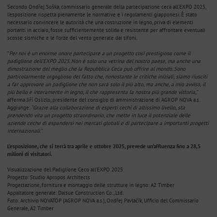
Secondo Ondřej Soška, commissario generale della partecipazione ceca all’EXPO 2025,
l’esposizione rispetta pienamente le normative e i regolamenti giapponesi. È stato
necessario convincere le autorità che una costruzione in legno, priva di elementi
portanti in acciaio, fosse sufficientemente solida e resistente per affrontare eventuali
scosse sismiche e le forze del vento generate dai tifoni.
“
Per noi è un enorme onore partecipare a un progetto così prestigioso come il
padiglione dell’EXPO 2025. Non è solo una vetrina del nostro paese, ma anche una
dimostrazione del meglio che la Repubblica Ceca può offrire al mondo. Sono
particolarmente orgoglioso del fatto che, nonostante le critiche iniziali, siamo riusciti
a far approvare un padiglione che non sarà solo il più alto, ma anche, a mio avviso, il
più bello e interamente in legno, il che rappresenta la nostra più grande vittoria,
”
afferma Jiří Oslizlo, presidente del consiglio di amministrazione di AGROP NOVA a.s.
Aggiunge:
“Grazie alla collaborazione di esperti cechi di altissimo livello, sta
prendendo vita un progetto straordinario, che mette in luce il potenziale delle
aziende ceche di espandersi nei mercati globali e di partecipare a importanti progetti
internazionali.”
L’esposizione, che si terrà tra aprile e ottobre 2025, prevede un’affluenza fino a 28,5
milioni di visitatori.
Visualizzazione del Padiglione Ceco all’EXPO 2025
Progetto: Studio Apropos Architects
Progettazione, fornitura e montaggio delle strutture in legno: A2 Timber
Appaltatore generale: Daisue Construction Co., Ltd.
Foto: Archivio NOVATOP (AGROP NOVA a.s.), Ondřej Pavlačík, Ufficio del Commissario
Generale, A2 Timber