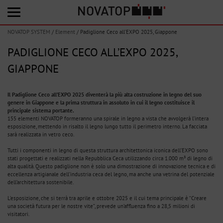
NOVATOP SYSTEM
/
Element
/
Padiglione Ceco all’EXPO 2025, Giappone
PADIGLIONE CECO ALL’EXPO 2025,
GIAPPONE
Il Padiglione Ceco all’EXPO 2025 diventerà la più alta costruzione in legno del suo
genere in Giappone e la prima struttura in assoluto in cui il legno costituisce il
principale sistema portante.
155 elementi NOVATOP formeranno una spirale in legno a vista che avvolgerà l’intera
esposizione, mettendo in risalto il legno lungo tutto il perimetro interno. La facciata
sarà realizzata in vetro ceco.
Tutti i componenti in legno di questa struttura architettonica iconica dell’EXPO sono
stati progettati e realizzati nella Repubblica Ceca utilizzando circa 1.000 m³ di legno di
alta qualità. Questo padiglione non è solo una dimostrazione di innovazione tecnica e di
eccellenza artigianale dell’industria ceca del legno, ma anche una vetrina del potenziale
dell’architettura sostenibile.
L’esposizione, che si terrà tra aprile e ottobre 2025 e il cui tema principale è “Creare
una società futura per le nostre vite”, prevede un’affluenza fino a 28,5 milioni di
visitatori.