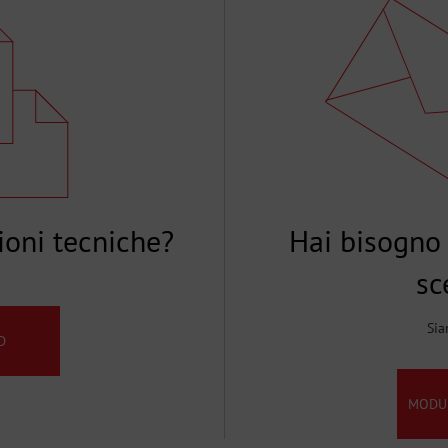
ioni tecniche?
Hai bisogno 
sc
Sia
D
MODUL