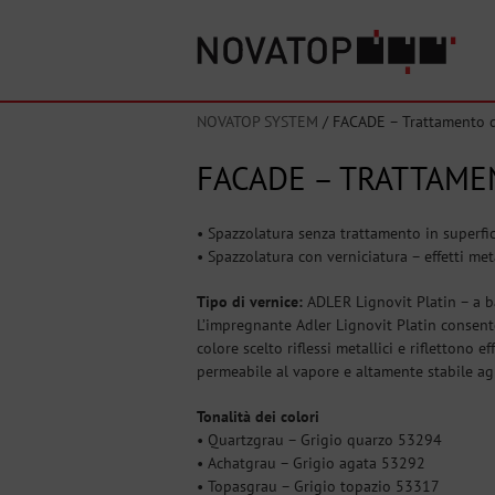
NOVATOP SYSTEM
/
FACADE – Trattamento di
FACADE – TRATTAMEN
• Spazzolatura senza trattamento in superfic
• Spazzolatura con verniciatura – effetti metal
Tipo di vernice:
ADLER Lignovit Platin – a ba
L’impregnante Adler Lignovit Platin consente 
colore scelto riflessi metallici e riflettono 
permeabile al vapore e altamente stabile agl
Tonalità dei colori
• Quartzgrau – Grigio quarzo 53294
• Achatgrau – Grigio agata 53292
• Topasgrau – Grigio topazio 53317