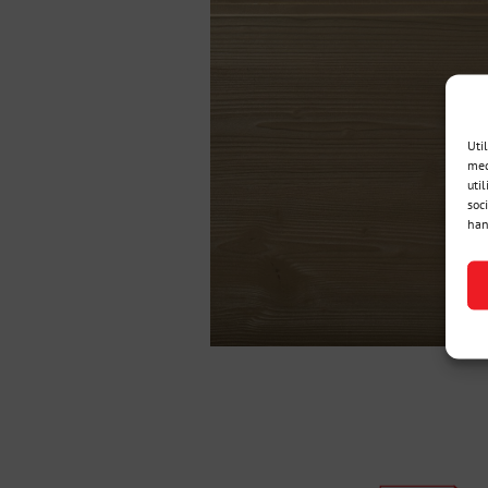
Uti
med
util
soc
han