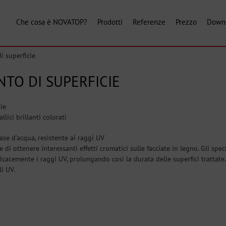
Che cosa è NOVATOP?
Prodotti
Referenze
Prezzo
Down
 superficie
TO DI SUPERFICIE
ie
lici brillanti colorati
se d’acqua, resistente ai raggi UV
di ottenere interessanti effetti cromatici sulle facciate in legno. Gli spe
efficacemente i raggi UV, prolungando così la durata delle superfici trattate
i UV.