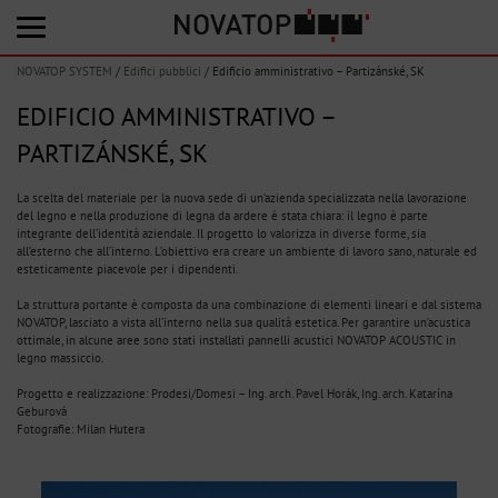
NOVATOP SYSTEM
/
Edifici pubblici
/
Edificio amministrativo – Partizánské, SK
EDIFICIO AMMINISTRATIVO –
PARTIZÁNSKÉ, SK
La scelta del materiale per la nuova sede di un’azienda specializzata nella lavorazione
del legno e nella produzione di legna da ardere è stata chiara: il legno è parte
integrante dell’identità aziendale. Il progetto lo valorizza in diverse forme, sia
all’esterno che all’interno. L’obiettivo era creare un ambiente di lavoro sano, naturale ed
esteticamente piacevole per i dipendenti.
La struttura portante è composta da una combinazione di elementi lineari e dal sistema
NOVATOP, lasciato a vista all’interno nella sua qualità estetica. Per garantire un’acustica
ottimale, in alcune aree sono stati installati pannelli acustici NOVATOP ACOUSTIC in
legno massiccio.
Progetto e realizzazione: Prodesi/Domesi – Ing. arch. Pavel Horák, Ing. arch. Katarína
Geburová
Fotografie: Milan Hutera