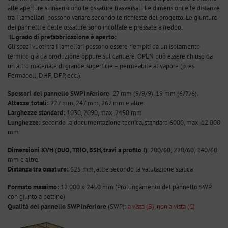
alle aperture si inseriscono le ossature trasversali. Le dimensioni e le distanze
tra i lamellari possono variare secondo le richieste del progetto. Le giunture
dei pannelli e delle ossature sono incollate e pressate a freddo.
IL grado di prefabbricazione è aperto:
Gli spazi vuoti tra i lamellari possono essere riempiti da un isolamento
termico già da produzione oppure sul cantiere. OPEN può essere chiuso da
un altro materiale di grande superficie – permeabile al vapore (p. es.
Fermacell, DHF, DFP, ecc.).
Spessori del pannello SWP inferiore
27 mm (9/9/9), 19 mm (6/7/6).
Altezze totali:
227 mm, 247 mm, 267 mm e altre
Larghezze standard:
1030, 2090, max. 2450 mm
Lunghezze:
secondo la documentazione tecnica, standard 6000, max. 12.000
mm
Dimensioni KVH (DUO, TRIO, BSH, travi a profilo I)
: 200/60; 220/60; 240/60
mm e altre.
Distanza tra ossature:
625 mm, altre secondo la valutazione statica
Formato massimo:
12.000 x 2450 mm (Prolungamento del pannello SWP
con giunto a pettine)
Qualità del pannello SWP inferiore
(SWP):
a vista (B), non a vista (C)