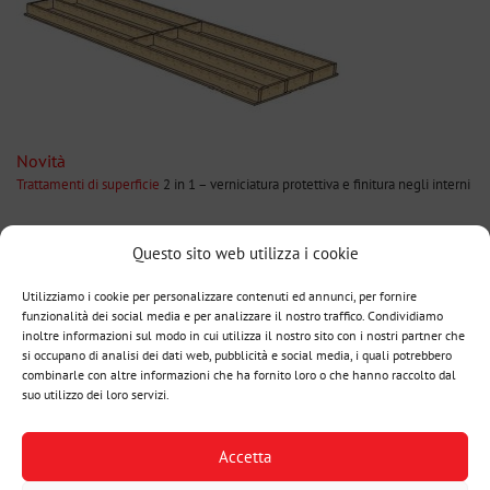
Novità
Trattamenti di superficie
2 in 1 – verniciatura protettiva e finitura negli interni
Uso
Questo sito web utilizza i cookie
• pareti, solai, tetti
Utilizziamo i cookie per personalizzare contenuti ed annunci, per fornire
Vantaggi
funzionalità dei social media e per analizzare il nostro traffico. Condividiamo
inoltre informazioni sul modo in cui utilizza il nostro sito con i nostri partner che
• pannelli di grande formato fino a 12 x 2,45 m
si occupano di analisi dei dati web, pubblicità e social media, i quali potrebbero
• peso basso
combinarle con altre informazioni che ha fornito loro o che hanno raccolto dal
• alta portata statica
suo utilizzo dei loro servizi.
• lavorazione precisa secondo il progetto
• montaggio semplice e rapido con alta precisione
• possibilità di calpestare immediata
Accetta
• semplici combinazioni con altri sistemi di costruzione
• possibile qualità a vista verso gli interni