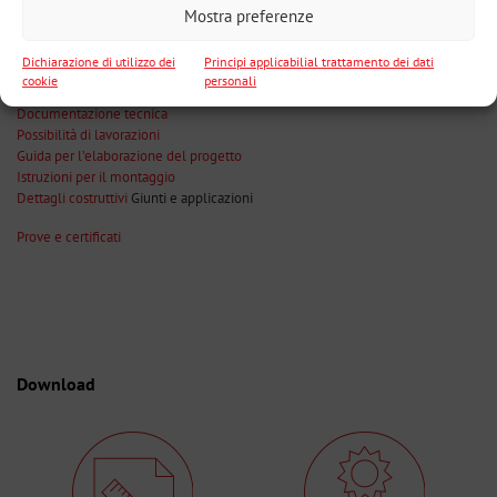
Mostra preferenze
Applicazioni – foto galleria
Dichiarazione di utilizzo dei
Principi applicabilial trattamento dei dati
cookie
personali
Nei file da scaricare si trova:
Documentazione tecnica
Possibilità di lavorazioni
Guida per l’elaborazione del progetto
Istruzioni per il montaggio
Dettagli costruttivi
Giunti e applicazioni
Prove e certificati
Download