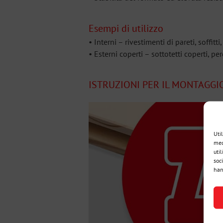
Esempi di utilizzo
• Interni – rivestimenti di pareti, soffitti
• Esterni coperti – sottotetti coperti, per
ISTRUZIONI PER IL MONTAGGI
Uti
med
util
soc
han