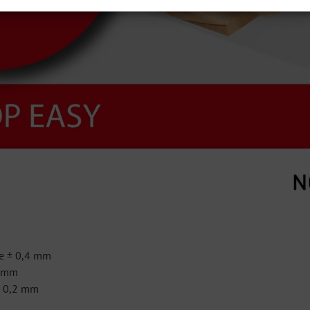
re ± 0,4 mm
5 mm
± 0,2 mm