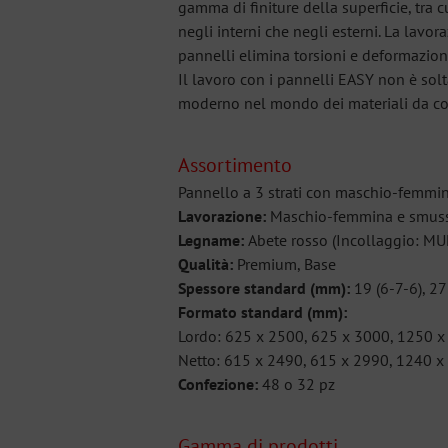
gamma di finiture della superficie, tra c
negli interni che negli esterni. La lavor
pannelli elimina torsioni e deformazion
Il lavoro con i pannelli EASY non è solt
moderno nel mondo dei materiali da co
Assortimento
Pannello a 3 strati con maschio-femmi
Lavorazione:
Maschio-femmina e smussa
Legname:
Abete rosso (Incollaggio: MUF
Qualità:
Premium, Base
Spessore standard (mm):
19 (6-7-6), 27
Formato standard (mm):
Lordo: 625 x 2500, 625 x 3000, 1250 
Netto: 615 x 2490, 615 x 2990, 1240 x
Confezione:
48 o 32 pz
Gamma di prodotti