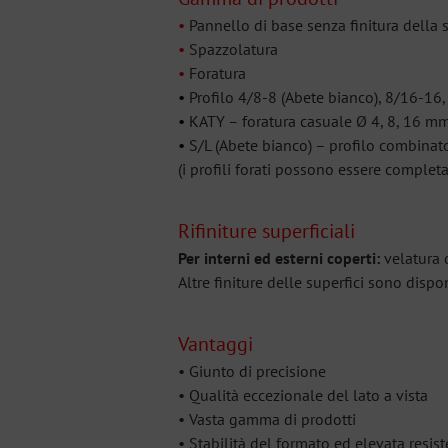
•
Pannello di base senza finitura della 
•
Spazzolatura
•
Foratura
•
Profilo 4/8-8 (Abete bianco), 8/16-16
•
KATY – foratura casuale Ø 4, 8, 16 m
•
S/L (Abete bianco) – profilo combinato
(i profili forati possono essere completa
Rifiniture superficiali
Per interni ed esterni coperti:
velatura d
Altre finiture delle superfici sono dispo
Vantaggi
• Giunto di precisione
• Qualità eccezionale del lato a vista
• Vasta gamma di prodotti
• Stabilità del formato ed elevata res