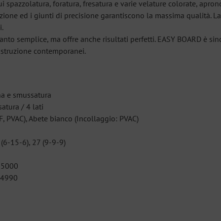
ui spazzolatura, foratura, fresatura e varie velature colorate, apron
azione ed i giunti di precisione garantiscono la massima qualità. La
i.
anto semplice, ma offre anche risultati perfetti. EASY BOARD è sin
struzione contemporanei.
na e smussatura
tura / 4 lati
, PVAC), Abete bianco (Incollaggio: PVAC)
 (6-15-6), 27 (9-9-9)
x 5000
 4990