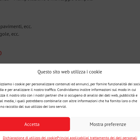
, pavimenti, ecc.
gole, ecc.
O
Questo sito web utilizza i cookie
lizziamo i cookie per personalizzare contenuti ed annunci, per fornire funzionalità dei soci
ia e per analizzare il nostro traffico. Condividiamo inoltre informazioni sul modo in cui
izza il nostro sito con i nostri partner che si occupano di analisi dei dati web, pubblicità e
ial media, i quali potrebbero combinarle con altre informazioni che ha fornito loro o che
no raccolto dal suo utilizzo dei loro servizi.
Accetta
Mostra preferenze
Dichiarazione di utilizzo dei cookie
Principi applicabilial trattamento dei dati personali