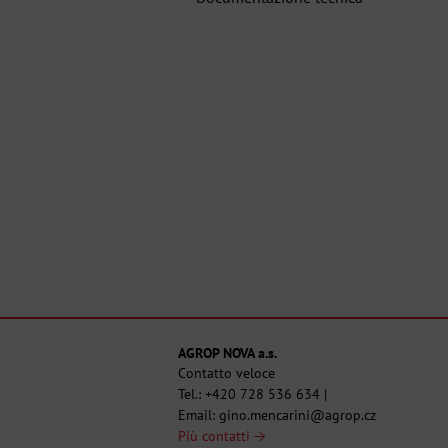
AGROP NOVA a.s.
Contatto veloce
Tel.:
+420 728 536 634
|
Email:
gino.mencarini@agrop.cz
Più contatti