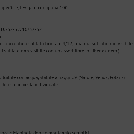
superficie, levigato con grana 100
, 10/32-32, 16/32-32
m
: scanalatura sul lato frontale 4/12, foratura sul lato non visibil
ti sul lato non visibile con un assorbitore in Fibertex nero.)
iluibile con acqua, stabile ai raggi UV (Nature, Venus, Polaris)
nibili su richiesta individuale
istenza • Manipolazione e montaggio semplici