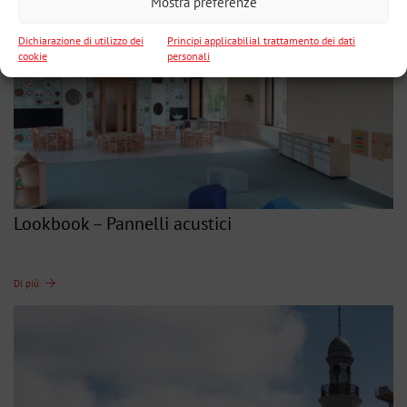
Mostra preferenze
Dichiarazione di utilizzo dei
Principi applicabilial trattamento dei dati
cookie
personali
Lookbook – Pannelli acustici
Di più