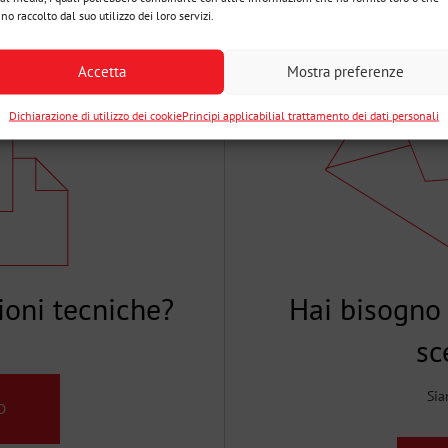
no raccolto dal suo utilizzo dei loro servizi.
Accetta
Mostra preferenze
Dichiarazione di utilizzo dei cookie
Principi applicabilial trattamento dei dati personali
ioni tecniche?
Hai bisogno 
sc
Sia
D