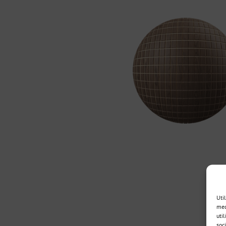
Uti
med
util
soc