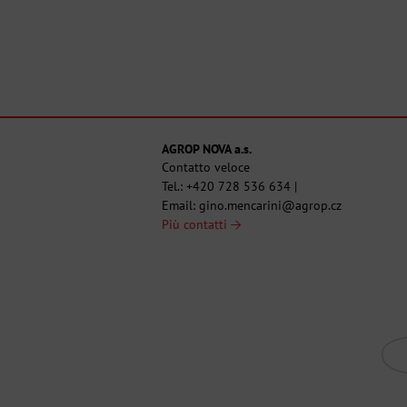
AGROP NOVA a.s.
Contatto veloce
Tel.:
+420 728 536 634
|
Email:
gino.mencarini@agrop.cz
Più contatti