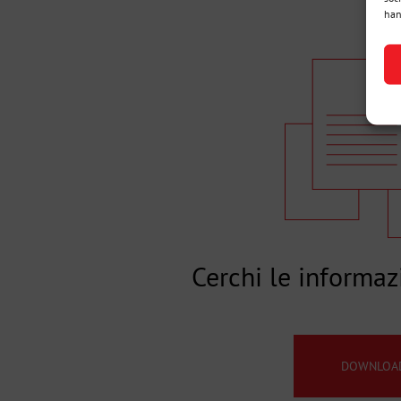
han
Cerchi le informaz
DOWNLOA