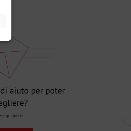
di aiuto per poter
egliere?
mo qui per te.